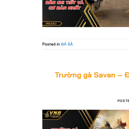
Posted in
ĐÁ GÀ
Trường gà Savan – Đ
POST