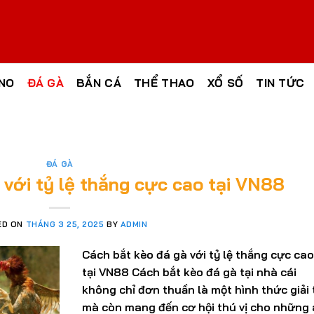
NO
ĐÁ GÀ
BẮN CÁ
THỂ THAO
XỔ SỐ
TIN TỨC
ĐÁ GÀ
 với tỷ lệ thắng cực cao tại VN88
ED ON
THÁNG 3 25, 2025
BY
ADMIN
Cách bắt kèo đá gà với tỷ lệ thắng cực ca
tại VN88 Cách bắt kèo đá gà tại nhà cái
không chỉ đơn thuần là một hình thức giải t
mà còn mang đến cơ hội thú vị cho những 