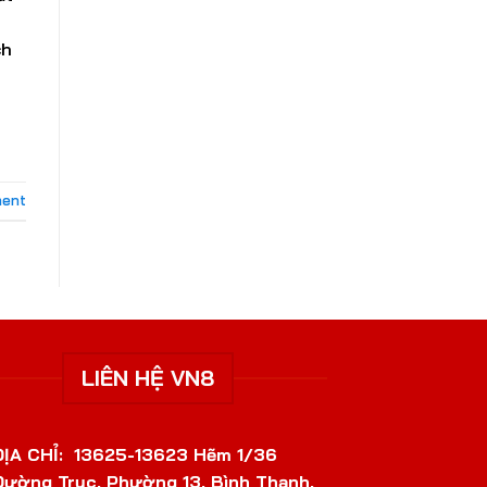
ch
ment
LIÊN HỆ VN8
ĐỊA CHỈ:
13625-13623 Hẽm 1/36
Đường Trục, Phường 13, Bình Thạnh,